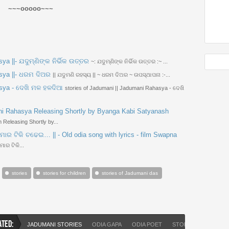
~~~ooooo~~~
ya ||- ଯଦୁମ୍ଣିଙ୍କ ନିର୍ଭିକ ଉତ୍ତର
~: ଯଦୁମ୍ଣିଙ୍କ ନିର୍ଭିକ ଉତ୍ତର :~ ...
asya ||- ଧରମ ଦିଅର
|| ଯଦୁମଣି ରହସ୍ୟ || ~ ଧରମ ଦିଅର ~ ଉପସ୍ଥାପନା :-...
asya - ଦେଖି ମଳ ହଳଦିଆ
stories of Jadumani || Jadumani Rahasya - ଦେଖି
ni Rahasya Releasing Shortly by Byanga Kabi Satyanash
 Releasing Shortly by...
ଠି ମୋର ଟିକି ଚଢେଇ… || - Old odia song with lyrics - film Swapna
ମୋର ଟିକି...
stories
stories for children
stories of Jadumani das
ATED:
JADUMANI STORIES
ODIA GAPA
ODIA POET
STORIES OF JADUM