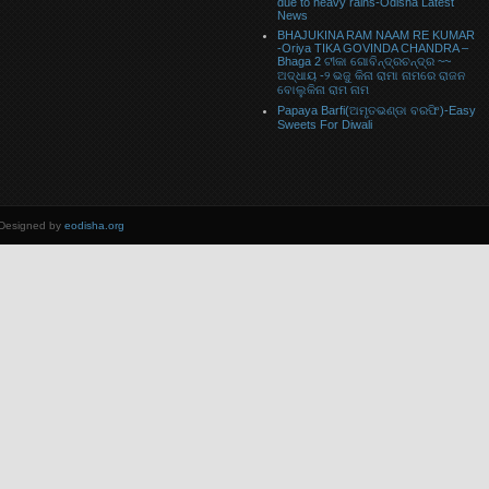
due to heavy rains-Odisha Latest
News
BHAJUKINA RAM NAAM RE KUMAR
-Oriya TIKA GOVINDA CHANDRA –
Bhaga 2 ଟୀକା ଗୋବିନ୍ଦ୍ରଚନ୍ଦ୍ର ~~
ଅଦ୍ଧାୟ -୨ ଭଜୁ କିନା ରାମା ନାମରେ ରାଜନ
ବୋଲୁକିନା ରାମ ନାମ
Papaya Barfi(ଅମୃତଭଣ୍ଡା ବରଫି)-Easy
Sweets For Diwali
 Designed by
eodisha.org