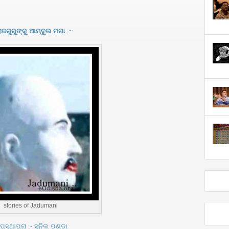
ାଜଗୁରୁଙ୍କୁ ଆମ୍ବୁଲ ମଗା
:~
stories of Jadumani
ପସ୍ଥାପନା :- ସୁନିଲ ପଣ୍ଡା