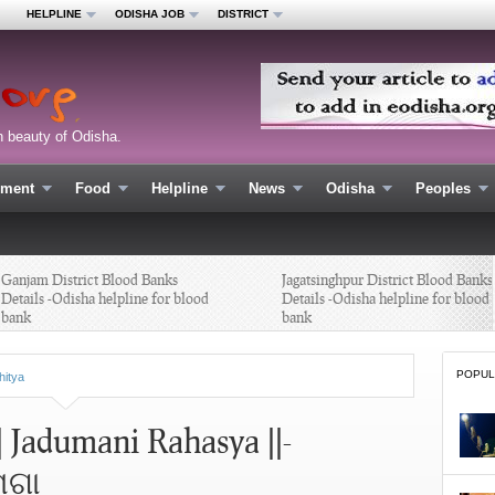
HELPLINE
ODISHA JOB
DISTRICT
n beauty of Odisha.
nment
Food
Helpline
News
Odisha
Peoples
njam District Blood Banks
Jagatsinghpur District Blood Banks
tails -Odisha helpline for blood
Details -Odisha helpline for blood
nk
bank
POPUL
hitya
| Jadumani Rahasya ||-
ମଗା