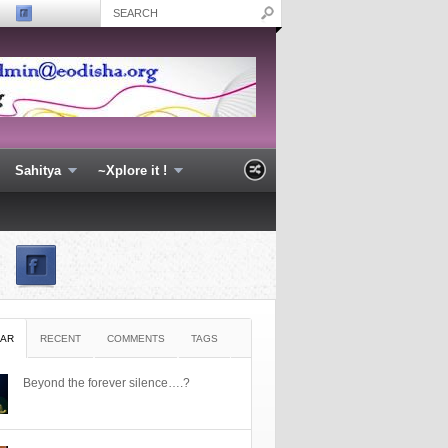
Sahitya
~Xplore it !
JAJPUR District Blood Banks
Jharsuguda District Blood
Details -Odisha helpline for blood
Details -Odisha helpline f
bank
bank
AR
RECENT
COMMENTS
TAGS
Beyond the forever silence….?