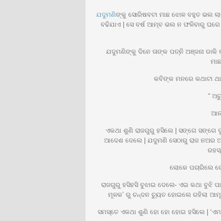
ଯଦୁମଣି
ଙ୍କୁ ସୋରିଷବଟା ମାଛ ଝୋଳ ବହୁତ ଭଲ ଲାଗ
ବଢିଯାଏ | ସେ ବର୍ଷ ଆମ୍ବ ଭଲ ନ ଫଳିବାରୁ ଘରେ
ଯଦୁମଣିଙ୍କୁ ଦିନେ ତାଙ୍କ ପତ୍ନି ଅଞ୍ଜନା ଡାକ
ମାଛ
କବିଙ୍କ ମନରେ କଥାଟା ଥାଏ
“ ଅଚ
ଆନନ
ଏକଥା ଶୁଣି ରାଜଗୁରୁ ହସିଲେ | ସଙ୍ଗେ ସଙ୍ଗେ
ଆଦେଶ ଦେଲେ | ଯଦୁମଣି ସେଠାରୁ ରାଜ ନଅର ଆଡକୁ
ରହସ୍
ଲୋକେ ପଚାରିଲେ ଗୋସ
ରାଜଗୁରୁ ହସିହସି ବୁଝାଇ ଦେଲେ- ଏଇ କଥା ବୁଝି ପାର
ମୂଳକ’ ରୁ ଚନ୍ଦନ ଚ୍ୟୁତ ହୋଇଲେ ରହିଲା ଆମୂଳ
ସମସ୍ତେ ଏକଥା ଶୁଣି ହୋ ହୋ ହୋଇ ହସିଲେ | ‘ଏମନ୍