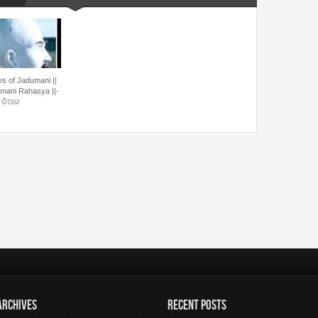
es of Jadumani ||
mani Rahasya ||-
 ଦିଅର
ARCHIVES
RECENT POSTS