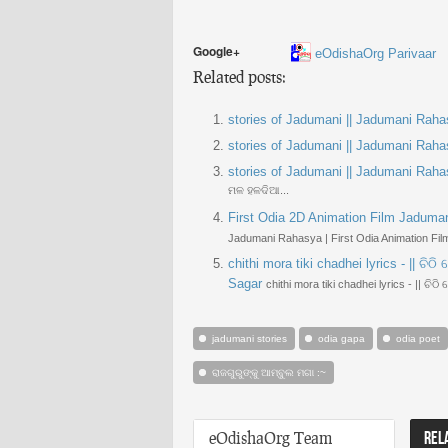
Google+
eOdishaOrg Parivaar
Related posts:
stories of Jadumani || Jadumani Rahas
stories of Jadumani || Jadumani Rah
stories of Jadumani || Jadumani Rah
ମଳ ହଳଦିଆ...
First Odia 2D Animation Film Jaduma
Jadumani Rahasya | First Odia Animation Film
chithi mora tiki chadhei lyrics - || ଚି
Sagar
chithi mora tiki chadhei lyrics - || ଚିଠି 
jadumani stories
odia gapa
odia poet
ରାଜଗୁରୁଙ୍କୁ ଆମ୍ବୁଲ ମଗା :~
eOdishaOrg Team
REL