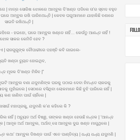
େ | ମାତ୍ର ସୋରିଷ ଝୋଳରେ ଆମ୍ବୁଲ ଦି’ଖଣ୍ଡ ପଦିଲେ ତା’ର ସ୍ବାଦ ବହୁତ
 ଘରେ ଅମ୍ବୁଲ ରଖି ପାରିନଥାନ୍ତି | କେବଳ ଘରୁଆମାନେ ଯାହାକିଛି ବଣାରେ
ସାଇତି ରଖିଥାନ୍ତି |
FOLL
ି କହିଲେ - ହଇହୋ, ଘରେ ଆମ୍ବୁଲ ଖଣ୍ଡେ ନାହିଁ… କେଉଁଠୁ ଆଣନ୍ତ ନାହିଁ !
ଝୋଳ ସାକର କେମିତି ହେବ ?
 | ରାଜଗୁରୁଙ୍କ ଚୌପାଢୀରେ ପହଞ୍ଚି କବି ଗାଇଲେ-
୍ୟୁତି ଖଣ୍ଡା ଚ୍ୟୁତ ହୋଇଥିବ,
୍ଦ ମୂଳକ ଦି’ଖଣ୍ଡ ମିଳିବ |”
 ଦୁଇଟି ଆମ୍ବୁଲ ବଣା ଯଦୁମଣିଙ୍କ ଘରକୁ ପଠାଇ ଦେବା ନିମନ୍ତେ ଚାକରକୁ
 ମୁହାଁଇଲେ | ସେଠାରେ ବସିଥିବା ଲୋକମାନେ କିଛି ବୁଝି ପାରିଲେ ନାହିଁ |
ୟ କଣ ଜାଣିବା ପାଇଁ ଚାହିଁଲେ |
ାଇଁ ମହାପ୍ରଭୁ, ଯଦୁମଣି କ’ଣ କହିଲେ କି ?
ିଲ ନାହିଁ | ଅଚ୍ୟୁତ ଅର୍ଥ ବିଷ୍ଞୁ, ତାଙ୍କର ଖଣ୍ଡା ହେଉଛି ନନ୍ଦକ | ‘ଆନନ୍ଦ
 | ଆମୂଳ ଅର୍ଥ ଆମ୍ବୁଲ, ଅର୍ଥାତ୍ ସେ ଆମ୍ବୁଲ ଦୁଇ ଖଣ୍ଡ ମାଗୁଥିଲେ |
ତ କଥା’ ଆମ୍ବୁଲ ଦିଖଣ୍ଡ ପାଇଁ ଏତେ ପାଣ୍ଡିତ୍ୟ | ଧନ୍ୟ ଧନ୍ୟ ଯଦୁମଣି |