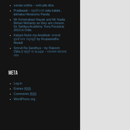
sarata sobha – sehi pila dina
Pratibaadi – ପ୍ରତିବାଦୀ odia kabita ,
lekhaka Himanshu Parida
Mr Kshetrabasi Nayak and Mr Nadia
Behari Mohanty as they are chosen
for Sahitya Academy Yuva Puraskar
2013 in Odia
Kahani Nuhe mo Anubhuti- କାହାଣୀ
ନୁହେଁ ମୋ ଅନୁଭୂତି by Krupasindhu
Muduli
Smruti Ra Sandhya – by Rakesh
Ojha || ସ୍ମୃତି ର ସନ୍ଧ୍ୟା – ଲେଖକ ରାକେଶ
ଓଝା
META
Log in
Entries
RSS
Comments
RSS
WordPress.org