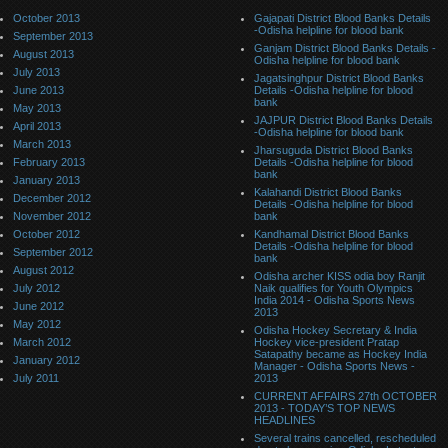
October 2013
Gajapati District Blood Banks Details
-Odisha helpline for blood bank
September 2013
Ganjam District Blood Banks Details -
August 2013
Odisha helpline for blood bank
July 2013
Jagatsinghpur District Blood Banks
June 2013
Details -Odisha helpline for blood
bank
May 2013
JAJPUR District Blood Banks Details
April 2013
-Odisha helpline for blood bank
March 2013
Jharsuguda District Blood Banks
February 2013
Details -Odisha helpline for blood
bank
January 2013
Kalahandi District Blood Banks
December 2012
Details -Odisha helpline for blood
November 2012
bank
October 2012
Kandhamal District Blood Banks
Details -Odisha helpline for blood
September 2012
bank
August 2012
Odisha archer KISS odia boy Ranjit
July 2012
Naik qualifies for Youth Olympics
India 2014 - Odisha Sports News
June 2012
2013
May 2012
Odisha Hockey Secretary & India
March 2012
Hockey vice-president Pratap
Satapathy became as Hockey India
January 2012
Manager - Odisha Sports News -
July 2011
2013
CURRENT AFFAIRS 27th OCTOBER
2013 - TODAY’S TOP NEWS
HEADLINES
Several trains cancelled, rescheduled