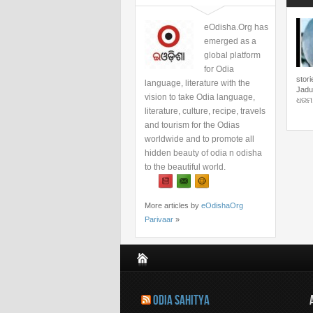
eOdisha.Org has
emerged as a
global platform
for Odia
stori
language, literature with the
Jadu
vision to take Odia language,
ଧରମ
literature, culture, recipe, travels
and tourism for the Odias
worldwide and to promote all
hidden beauty of odia n odisha
to the beautiful world.
More articles by
eOdishaOrg
Parivaar
»
ODIA SAHITYA