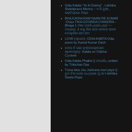
Odia Kabita “Ye Ki Dukha” , Lekhika
Shaktiprava Mishra – ଏ କି ଦୁଃଖ ,
ଶକ୍ତିପ୍ରଭା ମିଶ୍ର
BHAJUKINA RAM NAAM RE KUMAR
-Oriya TIKA GOVINDA CHANDRA –
Bhaga 1 ଟୀକା ଗୋବିନ୍ଦ୍ରଚନ୍ଦ୍ର ~~
ଅଦ୍ଧାୟ -1 ଭଜୁ କିନା ରାମା ନାମରେ ରାଜନ
ବୋଲୁକିନା ରାମ ନାମ
LOVE (ପ୍ରେମ) :ODIA KABITA Odia
poem by Kamal Kumar Dash
ମୋର ବି ଇଛା ହୁଏ(ଉପସ୍ଥାପନା:
ଶ୍ଵେତରୂପା)- Kabita on Odisha
Cyclone
Odia Kabita Phaline || ଫାଇଲିନ୍ written
by Trilochan Das
Tuma bina Jeu Jantrana mun paye ||
ତୁମ ବିନା ଯେଉ ଯନ୍ତ୍ରଣା ମୁ ପାଏ lekhika
Sweta Rupa