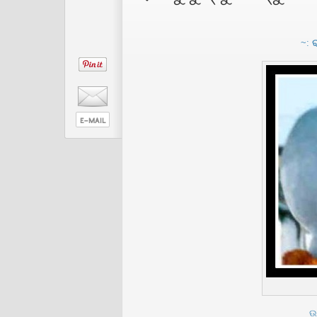
~
:
ର
ଉ