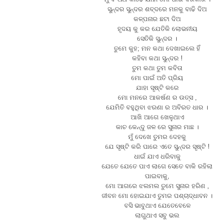
ସୁନ୍ଦର ସୁନ୍ଦର ଶବ୍ଦରେ ମନକୁ ବାଢି ଦିଅ
କଳ୍ପନାର ଛଟା ଦିଅ
ହୃଦୟ କୁ କର ଯେତିକି ଲୋଭନୀୟ
ସେତିକି ସୁନ୍ଦର ।
ତୁମେ କୁହ; ମନ କଥା ଦେଖାଇଲେ ହିଁ
କହିବା କଥା ସୁନ୍ଦର !
ତୁମ କଥା ତୁମ କବିତା
ମୋ ପାଇଁ ଅତି ପ୍ରିୟ
ଯାହା ସୃଷ୍ଟି କରେ
ମୋ ମନରେ ଆକର୍ଷଣ ର ଉତ୍ସ ,
ଯେମିତି ବହୁଥିବା ଝରଣା ର ଅବିରତ ଧାର ।
ଆଖି ଆଗେ ଖେଳୁଥାଏ
କାଚ କେନ୍ଦୁ ଜଳ ରେ ସୁନାର ମାଛ ।
ମୁଁ ଦେଖେ ତୁମର ଦେହକୁ
ଯେ ସୃଷ୍ଟି କରି ପାରେ ଏତେ ସୁନ୍ଦର ସୃଷ୍ଟି !
ଧାଇଁ ଯାଏ ଧରିବାକୁ
ଯେତେ ଯେତେ ପାଏ ଲାଗେ ସେତେ ବାକି ରହିଲା
ପାଇବାକୁ,
ମୋ ଆଗରେ ଝଲମଲ ତୁମେ ସୁନାର ହରିଣ ,
ଜୀବନ ମୋ ହୋଇଯାଏ ତୁମର ପଶ୍ଚାଦ୍ଧାବନ ।
ବସି ଭାବୁଥାଏ ଯେତେବେଳେ
ଲାଗୁଥାଏ ସବୁ ଭଲ