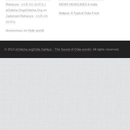
Rahasya - ଦେଖି ମଳ ହଳଦିଆ |
NEWS HEADLINES in india
eOdisha.OrgeOdisha.Org
on
Malpua- A Typical Odia Food
Jadumani Rahasya - ଦେଖି ମଳ
ହଳଦିଆ
Anonymous on
Hello world!
© 2013
eOdisha.org|Odia Sahitya - The Sound of Odia words!
. All rights reserved.