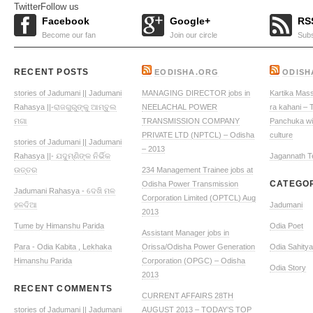
Twitter
Follow us
Facebook
Google+
RS
Become our fan
Join our circle
Sub
RECENT POSTS
EODISHA.ORG
ODISH
stories of Jadumani || Jadumani
MANAGING DIRECTOR jobs in
Kartika Mas
Rahasya ||-ରାଜଗୁରୁଙ୍କୁ ଆମ୍ବୁଲ
NEELACHAL POWER
ra kahani – 
ମଗା
TRANSMISSION COMPANY
Panchuka wi
PRIVATE LTD (NPTCL) – Odisha
culture
stories of Jadumani || Jadumani
– 2013
Rahasya ||- ଯଦୁମ୍ଣିଙ୍କ ନିର୍ଭିକ
Jagannath T
ଉତ୍ତର
234 Management Trainee jobs at
CATEGO
Odisha Power Transmission
Jadumani Rahasya - ଦେଖି ମଳ
Corporation Limited (OPTCL) Aug
ହଳଦିଆ
Jadumani
2013
Tume by Himanshu Parida
Odia Poet
Assistant Manager jobs in
Para - Odia Kabita , Lekhaka
Orissa/Odisha Power Generation
Odia Sahitya
Himanshu Parida
Corporation (OPGC) – Odisha
Odia Story
2013
RECENT COMMENTS
CURRENT AFFAIRS 28TH
stories of Jadumani || Jadumani
AUGUST 2013 – TODAY’S TOP