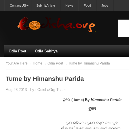
Contact US
Submit Article
News
Food
Jobs
Odia Poet
Odia Sahitya
Your Are Here
→
Home
→
Odia Poet
→ Tume by Himanshu Parida
Tume by Himanshu Parida
Aug 26,2013 - by
eOdishaOrg Team
ତୁମେ ( tume) By
Himanshu Parida
ତୁମେ
ତୁମ କବିତାରେ ତୁମେ ବହୁତ କଥା କୁହ
ମୁଁ ବି ଅର୍ଥ କାଢେ ଯାହା ମୋ ପାଇଁ ଦରକାର ।