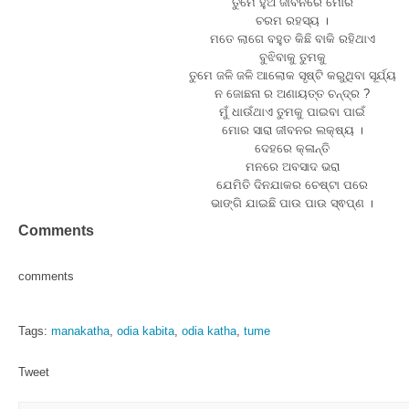
ତୁମେ ହୁଅ ଜୀବନରେ ମୋର
ଚରମ ରହସ୍ୟ ।
ମତେ ଲାଗେ ବହୁତ କିଛି ବାକି ରହିଥାଏ
ବୁଝିବାକୁ ତୁମକୁ
ତୁମେ ଜଳି ଜଳି ଆଲୋକ ସୃଷ୍ଟି କରୁଥିବା ସୂର୍ଯ୍ୟ
ନ ଜୋଛନା ର ଅଣାୟତ୍ତ ଚନ୍ଦ୍ର ?
ମୁଁ ଧାଉଁଥାଏ ତୁମକୁ ପାଇବା ପାଇଁ
ମୋର ସାରା ଜୀବନର ଲକ୍ଷ୍ୟ ।
ଦେହରେ କ୍ଳାନ୍ତି
ମନରେ ଅବସାଦ ଭରା
ଯେମିତି ଦିନଯାକର ଚେଷ୍ଟା ପରେ
ଭାଙ୍ଗି ଯାଇଛି ପାଉ ପାଉ ସ୍ଵପ୍ଣ ।
Comments
comments
Tags:
manakatha
,
odia kabita
,
odia katha
,
tume
Tweet