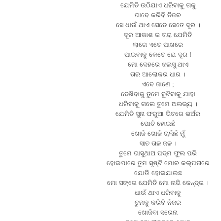
ଯେମିତି ଉଠିଯାଏ ଧରିବାକୁ ତାକୁ
ଭାବେ କରିବି ନିଜର
ସେ ଧାଉଁ ଥାଏ ସେତେ ସେତେ ଦୂର ।
ଦୂର ଆକାଶ ର ତାରା ଯେମିତି
ଲାଗେ ଏତେ ପାଖରେ
ପାଇବାକୁ କେତେ ଯେ ଦୂର !
ମୋ ଦେହରେ ଝଲସୁ ଥାଏ
ତାର ଆଲୋକର ଧାର ।
ଏବେ ଜାଣେ ;
ଦେଖିବାକୁ ତୁମେ ବୁଝିବାକୁ ଯାହା
ଧରିବାକୁ ଗଲେ ତୁମେ ଅଲଭ୍ୟ ।
ଯେମିତି ସୁନା ଫରୁଆ ଭିତରେ ଭଅଁର
ପୋତି ହୋଇଛି
ଖୋଜି ଖୋଜି ଚାଲିଛି ମୁଁ
ସାତ ତାଳ ଜଳ ।
ତୁମେ ଭାସୁଥାଅ ପଦ୍ମ ଫୁଲ ପରି
ହୋଇପାରେ ତୁମ ସୃଷ୍ଟି ମୋର କଲ୍ପନାରେ
ଯୋଡି ହୋଇଯାଇଛ
ମୋ ସଙ୍ଗେ ଯେମିତି ମୋ ନାଭି କେନ୍ଦ୍ର ।
ଧାଉଁ ଥାଏ ଧରିବାକୁ
ତୁମକୁ କରିବି ନିଜର
ଖୋଜିବା ସରେନା