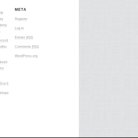
META
 Mr
hey
Register
ademy
Log in
a
Entries
RSS
କାହାଣୀ
indhu
Comments
RSS
WordPress.org
akesh
େଖକ
ରିପାଠୀ
khani