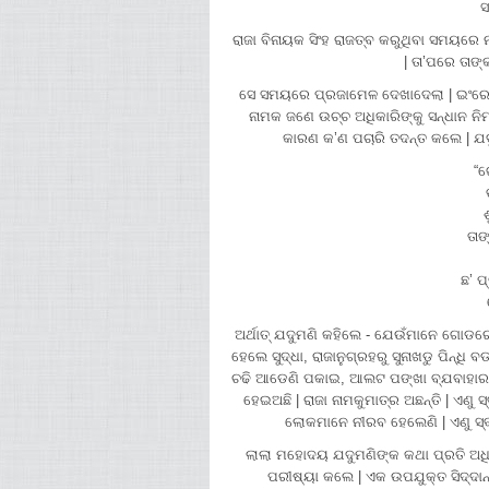
ସ
ରାଜା ବିନାୟକ ସିଂହ ରାଜତ୍ବ କରୁଥିବା ସମୟରେ 
| ତା’ପରେ ତାଙ
ସେ ସମୟରେ ପ୍ରଜାମେଳ ଦେଖାଦେଲା | ଇଂରେଜ
ନାମକ ଜଣେ ଉଚ୍ଚ ଅଧିକାରିଙ୍କୁ ସନ୍ଧାନ
କାରଣ କ’ଣ ପଚାରି ତଦନ୍ତ କଲେ | ଯଦ
“ଗ
ତାଙ
ଛ’ ପ
ଅର୍ଥାତ୍ ଯଦୁମଣି କହିଲେ - ଯେଉଁମାନେ ଗୋଡରେ 
ହେଲେ ସୁଦ୍ଧା, ରାଜାନୁଗ୍ରହରୁ ସୁନାଖଡୁ ପିନ୍ଧି
ଚଢି ଆଡେଣି ପକାଇ, ଆଲଟ ପଙ୍ଖା ବ୍ଯବାହାର କରି 
ହେଇଅଛି | ରାଜା ନାମକୁମାତ୍ର ଅଛନ୍ତି | ଏଣୁ 
ଲୋକମାନେ ନୀରବ ହେଲେଣି | ଏଣୁ ସ୍ବତଃ 
ଲାଲା ମହୋଦୟ ଯଦୁମଣିଙ୍କ କଥା ପ୍ରତି ଅଧିକ
ପରୀଷ୍ୟା କଲେ | ଏକ ଉପଯୁକ୍ତ ସିଦ୍ଦାନ୍