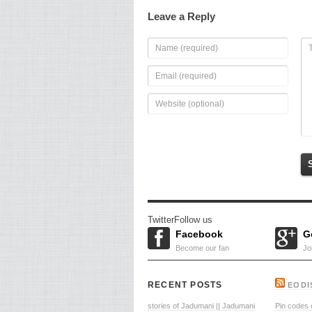
Leave a Reply
Twitter
Follow us
Facebook
G
Become our fan
Jo
RECENT POSTS
EODI
stories of Jadumani || Jadumani
Pin codes o