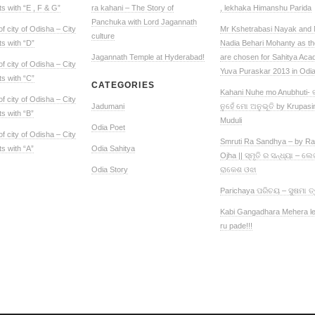
s with “E , F & G”
ra kahani – The Story of
, lekhaka Himanshu Parida
Panchuka with Lord Jagannath
f city of Odisha – City
Mr Kshetrabasi Nayak and
culture
s with “D”
Nadia Behari Mohanty as t
Jagannath Temple at Hyderabad!
are chosen for Sahitya Ac
f city of Odisha – City
Yuva Puraskar 2013 in Odi
s with “C”
CATEGORIES
Kahani Nuhe mo Anubhuti- 
f city of Odisha – City
Jadumani
ନୁହେଁ ମୋ ଅନୁଭୂତି by Krupas
s with “B”
Muduli
Odia Poet
f city of Odisha – City
Smruti Ra Sandhya – by R
s with “A”
Odia Sahitya
Ojha || ସ୍ମୃତି ର ସନ୍ଧ୍ୟା – ଲ
Odia Story
ରାକେଶ ଓଝା
Parichaya ପରିଚୟ – ସୁଷମା ତ୍
Kabi Gangadhara Mehera le
ru pade!!!