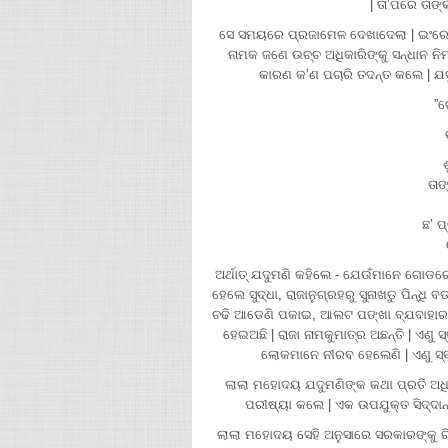
| ତା’ପରେ ତାଙ
ସେ ସମୟରେ ପ୍ରଜାମେଳ ଦେଖାଦେଲା | ଇଂରେଜ
ନାମକ ଜଣେ ଉଚ୍ଚ ଅଧିକାରିଙ୍କୁ ସନ୍ଧାନ
କାରଣ କ’ଣ ପଚାରି ତଦନ୍ତ କଲେ | ଯଦ
”ଗ
ତାଙ
ଛ’ ପ
ଅର୍ଥାତ୍ ଯଦୁମଣି କହିଲେ - ଯେଉଁମାନେ ଗୋଡରେ 
ହେଲେ ସୁଦ୍ଧା, ରାଜାନୁଗ୍ରହରୁ ସୁନାଖଡୁ ପିନ୍ଧି
ଚଢି ଆଡେଣି ପକାଇ, ଆଲଟ ପଙ୍ଖା ବ୍ଯବାହାର କରି 
ହେଇଅଛି | ରାଜା ନାମକୁମାତ୍ର ଅଛନ୍ତି | ଏଣୁ 
ଲୋକମାନେ ନୀରବ ହେଲେଣି | ଏଣୁ ସ୍ବତଃ 
ଲାଲା ମହୋଦୟ ଯଦୁମଣିଙ୍କ କଥା ପ୍ରତି ଅଧିକ
ପରୀଷ୍ୟା କଲେ | ଏକ ଉପଯୁକ୍ତ ସିଦ୍ଦାନ୍
ଲାଲା ମହୋଦୟ ସେହି ଅନୁସାରେ ସରକାରଙ୍କୁ ରିପ