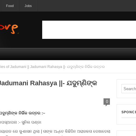
Food
Jobs
ies of Jadumani || Jadumani Rahasya ||- ଯଦୁମ୍ଣିଙ୍କ ନିର୍ଭିକ ଉତ୍ତର
 Jadumani Rahasya ||- ଯଦୁମ୍ଣିଙ୍କ
0
SPONC
ଯଦୁମ୍ଣିଙ୍କ ନିର୍ଭିକ ଉତ୍ତର :~
ପସ୍ଥାପନା :- ସୁନିଲ ପଣ୍ଡା
ନୟାଗଡ ରେ ସୁ-ଶାସନ ଥିଲା | ତାଙ୍କ ଅନ୍ତେ କିଛିଦିନ ଅରାଜକତା ଦେଖାଦେଲା