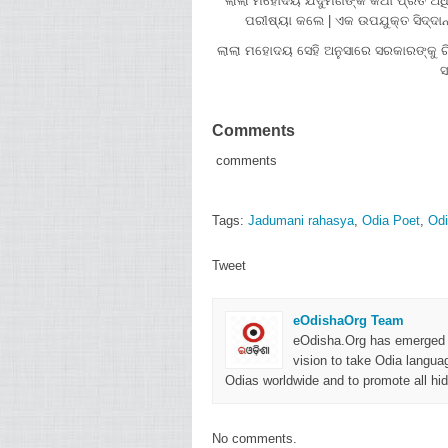
ଲାଲା ମହୋଦୟ ଯଦୁମଣିଙ୍କ କଥା ପ୍ରତି ଅଧିକ
ପରୀଷ୍ୟା କଲେ | ଏକ ଉପଯୁକ୍ତ ସିଦ୍ଦାନ୍
ଲାଲା ମହୋଦୟ ସେହି ଅନୁସାରେ ସରକାରଙ୍କୁ ରିପ
ସ
Comments
comments
Tags:
Jadumani rahasya
,
Odia Poet
,
Odi
Tweet
eOdishaOrg Team
eOdisha.Org has emerged as
vision to take Odia language
Odias worldwide and to promote all hid
No comments.