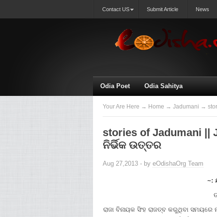
Contact US
Submit Article
News
Odia Poet
Odia Sahitya
Your Are Here
→
Home
→
Jadumani
→ stor
stories of Jadumani ||
ନିର୍ଭିକ ଉତ୍ତର
Aug 27,2013 - by
eOdishaOrg Team
~: 
ଉ
ରାଜା ବିନାୟକ ସିଂହ ରାଜତ୍ବ କରୁଥିବା ସମୟରେ 