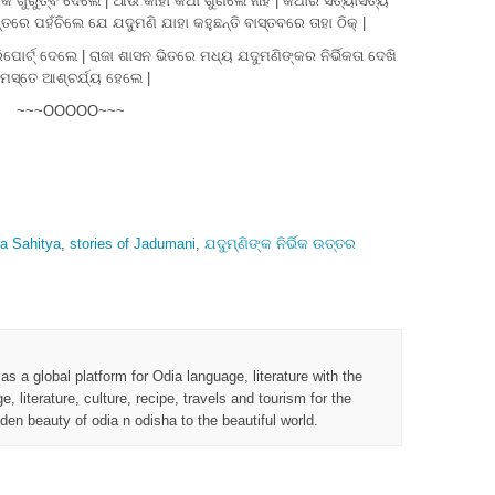
 ଗୁରୁତ୍ବ ଦେଲେ | ଆଉ କାହା କଥା ଶୁଣିଲେ ନାହିଁ | କଥାର ସତ୍ୟାସତ୍ୟ
ତରେ ପହଁଚିଲେ ଯେ ଯଦୁମଣି ଯାହା କହୁଛନ୍ତି ବାସ୍ତବରେ ତାହା ଠିକ୍ |
ୋର୍ଟ୍ ଦେଲେ | ରାଜା ଶାସନ ଭିତରେ ମଧ୍ୟ ଯଦୁମଣିଙ୍କର ନିର୍ଭିକତା ଦେଖି
ମସ୍ତେ ଆଶ୍ଚର୍ଯ୍ୟ ହେଲେ |
~~~OOOOO~~~
a Sahitya
,
stories of Jadumani
,
ଯଦୁମ୍ଣିଙ୍କ ନିର୍ଭିକ ଉତ୍ତର
 a global platform for Odia language, literature with the
, literature, culture, recipe, travels and tourism for the
den beauty of odia n odisha to the beautiful world.