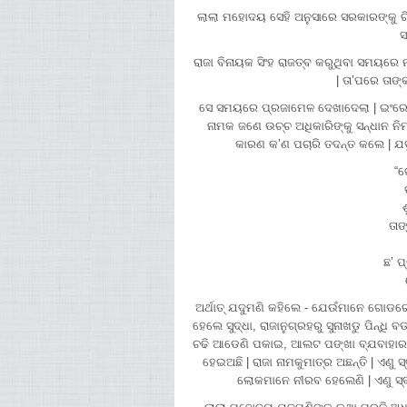
ଲାଲା ମହୋଦୟ ସେହି ଅନୁସାରେ ସରକାରଙ୍କୁ ରିପ
ସ
ରାଜା ବିନାୟକ ସିଂହ ରାଜତ୍ବ କରୁଥିବା ସମୟରେ 
| ତା’ପରେ ତାଙ
ସେ ସମୟରେ ପ୍ରଜାମେଳ ଦେଖାଦେଲା | ଇଂରେଜ
ନାମକ ଜଣେ ଉଚ୍ଚ ଅଧିକାରିଙ୍କୁ ସନ୍ଧାନ
କାରଣ କ’ଣ ପଚାରି ତଦନ୍ତ କଲେ | ଯଦ
“ଗ
ତାଙ
ଛ’ ପ
ଅର୍ଥାତ୍ ଯଦୁମଣି କହିଲେ - ଯେଉଁମାନେ ଗୋଡରେ 
ହେଲେ ସୁଦ୍ଧା, ରାଜାନୁଗ୍ରହରୁ ସୁନାଖଡୁ ପିନ୍ଧି
ଚଢି ଆଡେଣି ପକାଇ, ଆଲଟ ପଙ୍ଖା ବ୍ଯବାହାର କରି 
ହେଇଅଛି | ରାଜା ନାମକୁମାତ୍ର ଅଛନ୍ତି | ଏଣୁ 
ଲୋକମାନେ ନୀରବ ହେଲେଣି | ଏଣୁ ସ୍ବତଃ 