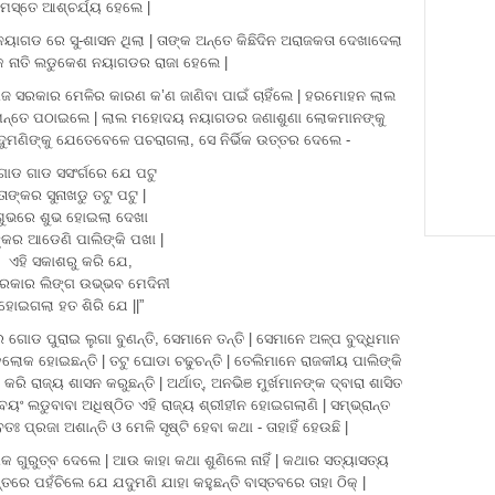
ମସ୍ତେ ଆଶ୍ଚର୍ଯ୍ୟ ହେଲେ |
ନୟାଗଡ ରେ ସୁ-ଶାସନ ଥିଲା | ତାଙ୍କ ଅନ୍ତେ କିଛିଦିନ ଅରାଜକତା ଦେଖାଦେଲା
୍କ ନାତି ଲଡୁକେଶ ନୟାଗଡର ରାଜା ହେଲେ |
 ସରକାର ମେଳିର କାରଣ କ’ଣ ଜାଣିବା ପାଇଁ ଚାହିଁଲେ | ହରମୋହନ ଲାଲ
 ନିମନ୍ତେ ପଠାଇଲେ | ଲାଲ ମହୋଦୟ ନୟାଗଡର ଜଣାଶୁଣା ଲୋକମାନଙ୍କୁ
ୁମଣିଙ୍କୁ ଯେତେବେଳେ ପଚରାଗଲା, ସେ ନିର୍ଭିକ ଉତ୍ତର ଦେଲେ -
ୋଡ ଗାଡ ସସଂର୍ଗରେ ଯେ ପଟୁ
ତାଙ୍କର ସୁନାଖଡୁ ତଟୁ ପଟୁ |
ଶୁଭରେ ଶୁଭ ହୋଇଲା ଦେଖା
୍କର ଆଡେଣି ପାଲିଙ୍କି ପଖା |
ଏହି ସକାଶରୁ କରି ଯେ,
୍ରକାର ଲିଙ୍ଗ ଉଭ୍ଭବ ମେଦିନୀ
ହୋଇଗଲା ହତ ଶିରି ଯେ ||”
ଗୋଡ ପୁରାଇ ଲୁଗା ବୁଣନ୍ତି, ସେମାନେ ତନ୍ତି | ସେମାନେ ଅଳ୍ପ ବୁଦ୍ଧିମାନ
 ବଡଲୋକ ହୋଇଛନ୍ତି | ତଟୁ ଘୋଡା ଚଢୁଚନ୍ତି | ତେଲିମାନେ ରାଜକୀୟ ପାଲିଙ୍କି
ରାଜ୍ୟ ଶାସନ କରୁଛନ୍ତି | ଅର୍ଥାତ୍, ଅନଭିଞ ମୁର୍ଖମାନଙ୍କ ଦ୍ବାରା ଶାସିତ
ସ୍ବୟଂ ଲଡୁବାବା ଅଧିଷ୍ଠିତ ଏହି ରାଜ୍ୟ ଶ୍ରୀହୀନ ହୋଇଗଲାଣି | ସମ୍ଭ୍ରାନ୍ତ
ପ୍ରଜା ଅଶାନ୍ତି ଓ ମେଳି ସୃଷ୍ଟି ହେବା କଥା - ତାହାହିଁ ହେଉଛି |
 ଗୁରୁତ୍ବ ଦେଲେ | ଆଉ କାହା କଥା ଶୁଣିଲେ ନାହିଁ | କଥାର ସତ୍ୟାସତ୍ୟ
ତରେ ପହଁଚିଲେ ଯେ ଯଦୁମଣି ଯାହା କହୁଛନ୍ତି ବାସ୍ତବରେ ତାହା ଠିକ୍ |