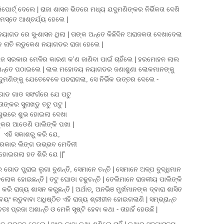
ୋର୍ଟ୍ ଦେଲେ | ରାଜା ଶାସନ ଭିତରେ ମଧ୍ୟ ଯଦୁମଣିଙ୍କର ନିର୍ଭିକତା ଦେଖି
ମସ୍ତେ ଆଶ୍ଚର୍ଯ୍ୟ ହେଲେ |
ନୟାଗଡ ରେ ସୁ-ଶାସନ ଥିଲା | ତାଙ୍କ ଅନ୍ତେ କିଛିଦିନ ଅରାଜକତା ଦେଖାଦେଲା
୍କ ନାତି ଲଡୁକେଶ ନୟାଗଡର ରାଜା ହେଲେ |
 ସରକାର ମେଳିର କାରଣ କ’ଣ ଜାଣିବା ପାଇଁ ଚାହିଁଲେ | ହରମୋହନ ଲାଲ
 ନିମନ୍ତେ ପଠାଇଲେ | ଲାଲ ମହୋଦୟ ନୟାଗଡର ଜଣାଶୁଣା ଲୋକମାନଙ୍କୁ
ୁମଣିଙ୍କୁ ଯେତେବେଳେ ପଚରାଗଲା, ସେ ନିର୍ଭିକ ଉତ୍ତର ଦେଲେ -
ୋଡ ଗାଡ ସସଂର୍ଗରେ ଯେ ପଟୁ
ତାଙ୍କର ସୁନାଖଡୁ ତଟୁ ପଟୁ |
ଶୁଭରେ ଶୁଭ ହୋଇଲା ଦେଖା
୍କର ଆଡେଣି ପାଲିଙ୍କି ପଖା |
ଏହି ସକାଶରୁ କରି ଯେ,
୍ରକାର ଲିଙ୍ଗ ଉଭ୍ଭବ ମେଦିନୀ
ହୋଇଗଲା ହତ ଶିରି ଯେ ||”
ଗୋଡ ପୁରାଇ ଲୁଗା ବୁଣନ୍ତି, ସେମାନେ ତନ୍ତି | ସେମାନେ ଅଳ୍ପ ବୁଦ୍ଧିମାନ
 ବଡଲୋକ ହୋଇଛନ୍ତି | ତଟୁ ଘୋଡା ଚଢୁଚନ୍ତି | ତେଲିମାନେ ରାଜକୀୟ ପାଲିଙ୍କି
ରାଜ୍ୟ ଶାସନ କରୁଛନ୍ତି | ଅର୍ଥାତ୍, ଅନଭିଞ ମୁର୍ଖମାନଙ୍କ ଦ୍ବାରା ଶାସିତ
ସ୍ବୟଂ ଲଡୁବାବା ଅଧିଷ୍ଠିତ ଏହି ରାଜ୍ୟ ଶ୍ରୀହୀନ ହୋଇଗଲାଣି | ସମ୍ଭ୍ରାନ୍ତ
ପ୍ରଜା ଅଶାନ୍ତି ଓ ମେଳି ସୃଷ୍ଟି ହେବା କଥା - ତାହାହିଁ ହେଉଛି |