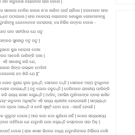
୍କ ନାତି ଲଡୁକେଶ ନୟାଗଡର ରାଜା ହେଲେ |
 ସରକାର ମେଳିର କାରଣ କ’ଣ ଜାଣିବା ପାଇଁ ଚାହିଁଲେ | ହରମୋହନ ଲାଲ
 ନିମନ୍ତେ ପଠାଇଲେ | ଲାଲ ମହୋଦୟ ନୟାଗଡର ଜଣାଶୁଣା ଲୋକମାନଙ୍କୁ
ୁମଣିଙ୍କୁ ଯେତେବେଳେ ପଚରାଗଲା, ସେ ନିର୍ଭିକ ଉତ୍ତର ଦେଲେ -
ୋଡ ଗାଡ ସସଂର୍ଗରେ ଯେ ପଟୁ
ତାଙ୍କର ସୁନାଖଡୁ ତଟୁ ପଟୁ |
ଶୁଭରେ ଶୁଭ ହୋଇଲା ଦେଖା
୍କର ଆଡେଣି ପାଲିଙ୍କି ପଖା |
ଏହି ସକାଶରୁ କରି ଯେ,
୍ରକାର ଲିଙ୍ଗ ଉଭ୍ଭବ ମେଦିନୀ
ହୋଇଗଲା ହତ ଶିରି ଯେ ||”
ଗୋଡ ପୁରାଇ ଲୁଗା ବୁଣନ୍ତି, ସେମାନେ ତନ୍ତି | ସେମାନେ ଅଳ୍ପ ବୁଦ୍ଧିମାନ
 ବଡଲୋକ ହୋଇଛନ୍ତି | ତଟୁ ଘୋଡା ଚଢୁଚନ୍ତି | ତେଲିମାନେ ରାଜକୀୟ ପାଲିଙ୍କି
ରାଜ୍ୟ ଶାସନ କରୁଛନ୍ତି | ଅର୍ଥାତ୍, ଅନଭିଞ ମୁର୍ଖମାନଙ୍କ ଦ୍ବାରା ଶାସିତ
ସ୍ବୟଂ ଲଡୁବାବା ଅଧିଷ୍ଠିତ ଏହି ରାଜ୍ୟ ଶ୍ରୀହୀନ ହୋଇଗଲାଣି | ସମ୍ଭ୍ରାନ୍ତ
ପ୍ରଜା ଅଶାନ୍ତି ଓ ମେଳି ସୃଷ୍ଟି ହେବା କଥା - ତାହାହିଁ ହେଉଛି |
 ଗୁରୁତ୍ବ ଦେଲେ | ଆଉ କାହା କଥା ଶୁଣିଲେ ନାହିଁ | କଥାର ସତ୍ୟାସତ୍ୟ
ତରେ ପହଁଚିଲେ ଯେ ଯଦୁମଣି ଯାହା କହୁଛନ୍ତି ବାସ୍ତବରେ ତାହା ଠିକ୍ |
ୋର୍ଟ୍ ଦେଲେ | ରାଜା ଶାସନ ଭିତରେ ମଧ୍ୟ ଯଦୁମଣିଙ୍କର ନିର୍ଭିକତା ଦେଖି