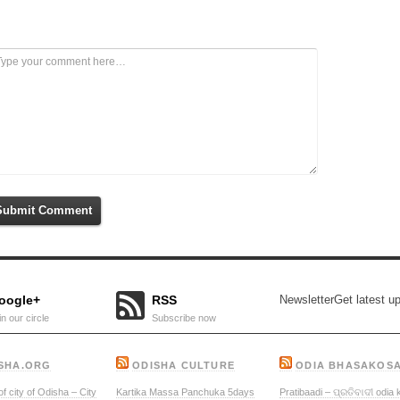
Submit Comment
oogle+
RSS
Newsletter
Get latest u
in our circle
Subscribe now
SHA.ORG
ODISHA CULTURE
ODIA BHASAKOS
f city of Odisha – City
Kartika Massa Panchuka 5days
Pratibaadi – ପ୍ରତିବାଦୀ odia 