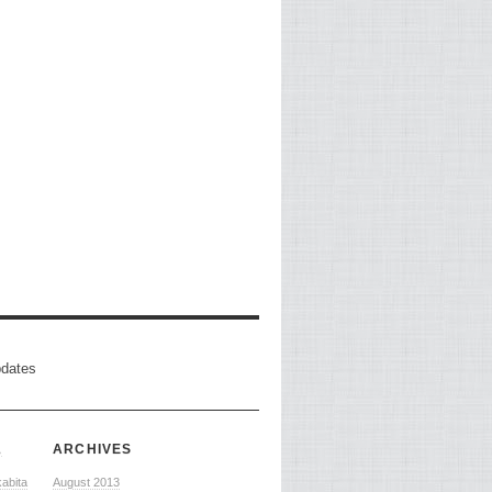
pdates
ARCHIVES
A
kabita
August 2013